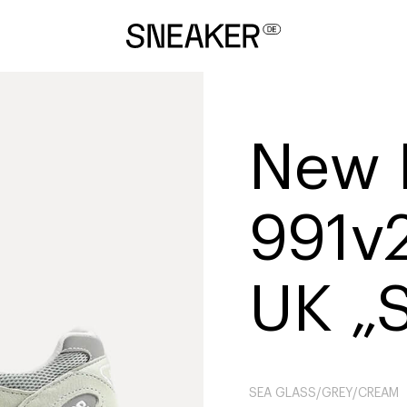
New 
991v
UK „S
SEA GLASS/GREY/CREAM