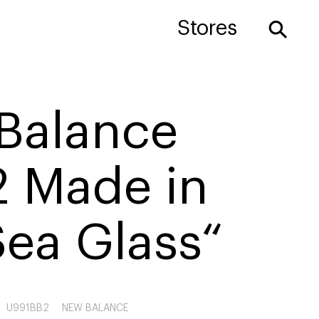
⚲
Stores
Balance
2 Made in
ea Glass“
U991BB2
NEW BALANCE