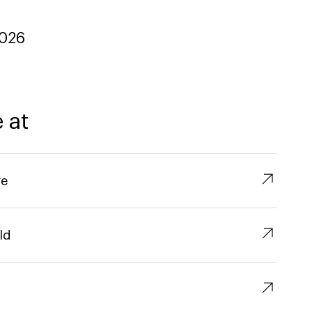
2026
 at
↗︎
re
↗︎
ld
↗︎