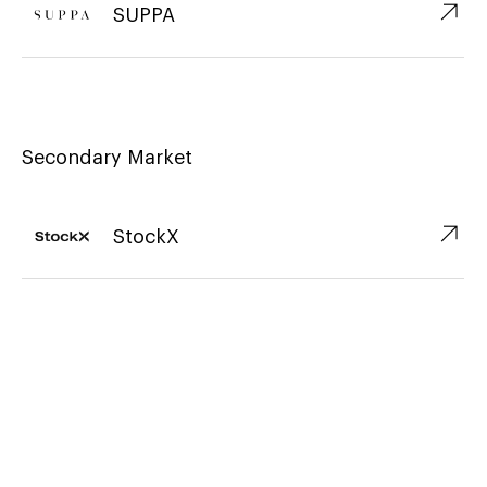
↗︎
SUPPA
Secondary Market
↗︎
StockX