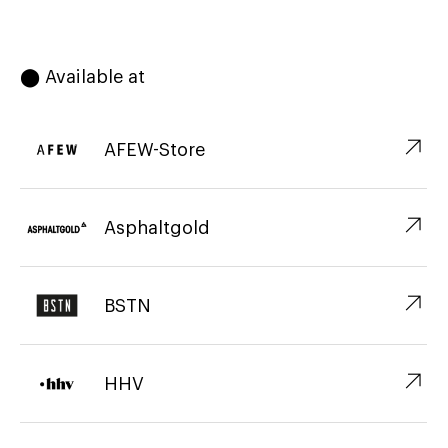
⬤ Available at
↗︎
AFEW-Store
↗︎
Asphaltgold
↗︎
BSTN
↗︎
HHV