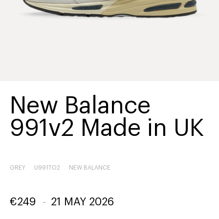
New Balance
991v2 Made in UK
GREY
U991TO2
NEW BALANCE
€
249
-
21 MAY 2026