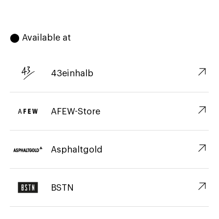
⬤ Available at
↗︎
43einhalb
↗︎
AFEW-Store
↗︎
Asphaltgold
↗︎
BSTN