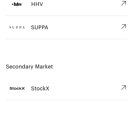
↗︎
HHV
↗︎
SUPPA
Secondary Market
↗︎
StockX