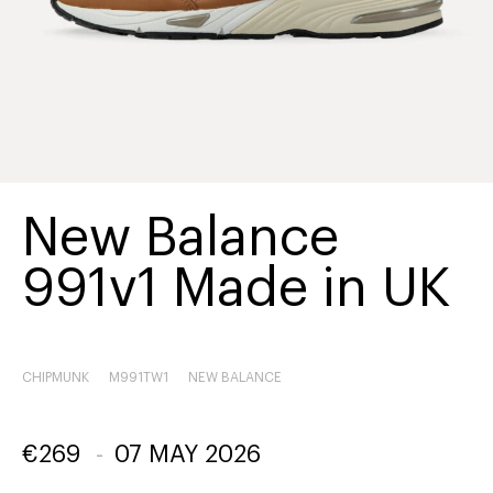
New Balance
991v1 Made in UK
CHIPMUNK
M991TW1
NEW BALANCE
€
269
-
07 MAY 2026