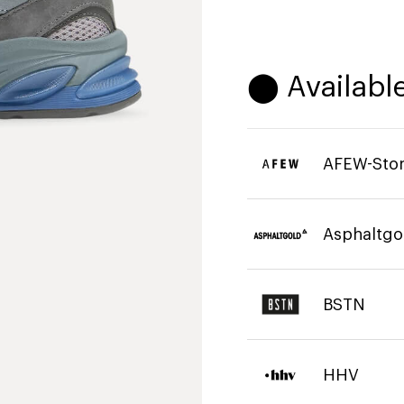
⬤ Available
AFEW-Sto
Asphaltgo
BSTN
HHV