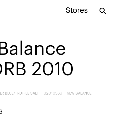
⚲
Stores
Balance
RB 2010
R BLUE/TRUFFLE SALT
U201056U
NEW BALANCE
6