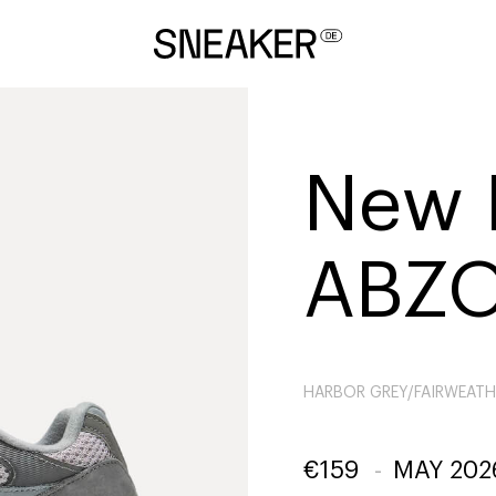
New 
ABZO
HARBOR GREY/FAIRWEATHE
€
159
-
MAY 202