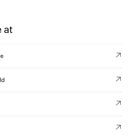
 at
↗︎
re
↗︎
ld
↗︎
↗︎