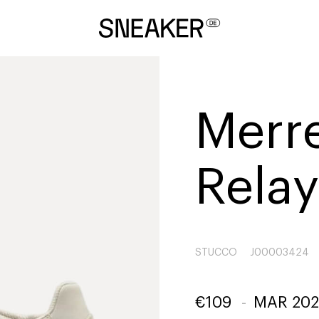
Merre
Rela
STUCCO
J00003424
€
109
-
MAR 202