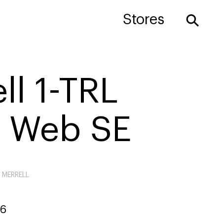
⚲
Stores
ll 1-TRL
y Web SE
MERRELL
6