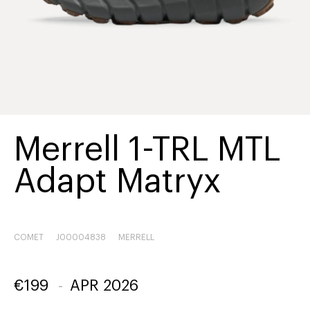
Merrell 1-TRL MTL
Adapt Matryx
COMET
J00004838
MERRELL
€
199
-
APR 2026