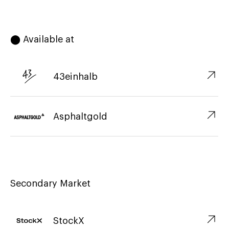
⬤ Available at
↗︎
43einhalb
↗︎
Asphaltgold
Secondary Market
↗︎
StockX