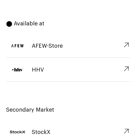
⬤ Available at
↗︎
AFEW-Store
↗︎
HHV
Secondary Market
↗︎
StockX