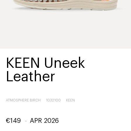
KEEN Uneek
Leather
ATMOSPHERE BIRCH
1032100
KEEN
€
149
-
APR 2026