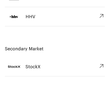
↗︎
HHV
Secondary Market
↗︎
StockX