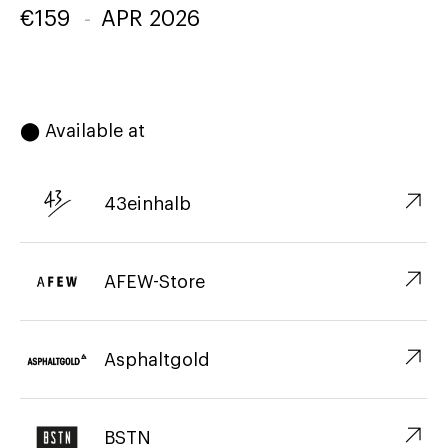
€
159
-
APR 2026
⬤ Available at
↗︎
43einhalb
↗︎
AFEW-Store
↗︎
Asphaltgold
↗︎
BSTN