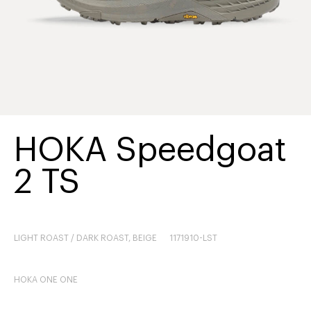
HOKA Speedgoat
2 TS
LIGHT ROAST / DARK ROAST, BEIGE
1171910-LST
HOKA ONE ONE