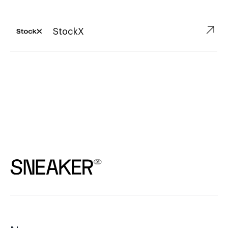
↗︎
StockX