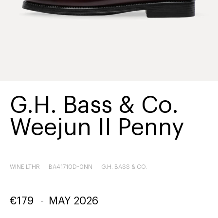
G.H. Bass & Co.
Weejun II Penny
WINE LTHR
BA41710D-0NN
G.H. BASS & CO.
€
179
-
MAY 2026