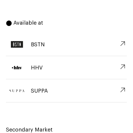
⬤ Available at
↗︎
BSTN
↗︎
HHV
↗︎
SUPPA
Secondary Market