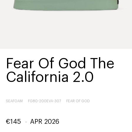
Fear Of God The
California 2.0
SEAFOAM
FG80-200EVA-307
FEAR OF GOD
€
145
-
APR 2026