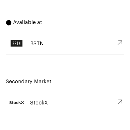
⬤ Available at
↗︎
BSTN
Secondary Market
↗︎
StockX