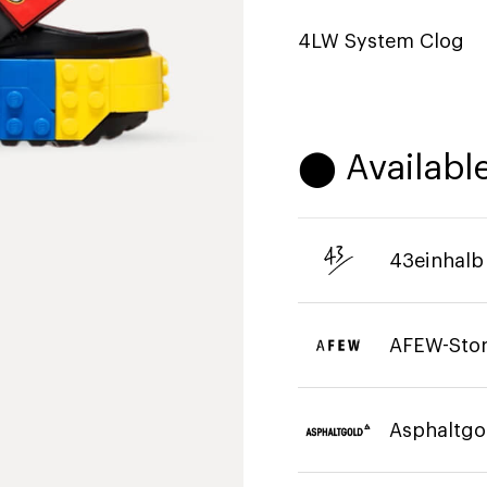
4LW System Clog
⬤ Available
43einhalb
AFEW-Sto
Asphaltgo