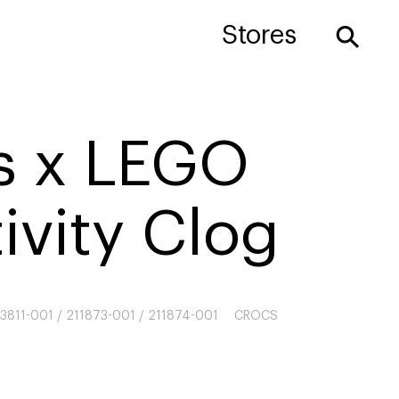
⚲
Stores
s x LEGO
ivity Clog
3811-001 / 211873-001 / 211874-001
CROCS