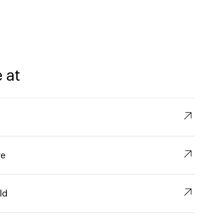
 at
↗︎
↗︎
re
↗︎
ld