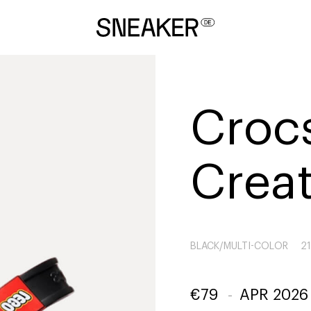
Croc
Creat
BLACK/MULTI-COLOR
21
€
79
-
APR 2026