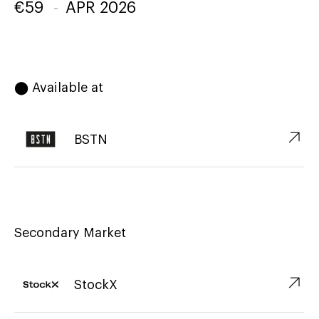
€
59
-
APR 2026
⬤ Available at
↗︎
BSTN
Secondary Market
↗︎
StockX