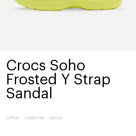
Crocs Soho
Frosted Y Strap
Sandal
CITRUS
212651-738
CROCS