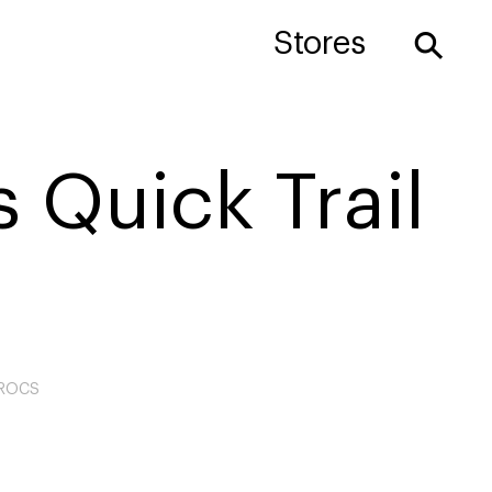
⚲
Stores
 Quick Trail
ROCS