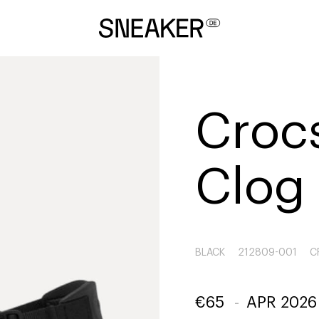
Crocs
Clog
BLACK
212809-001
C
€
65
-
APR 2026