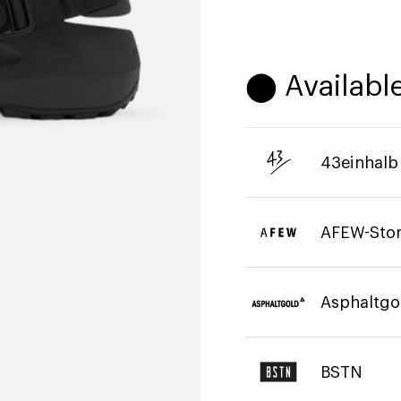
⬤ Available
43einhalb
AFEW-Sto
Asphaltgo
BSTN