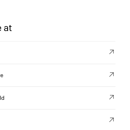
 at
↗︎
↗︎
re
↗︎
ld
↗︎