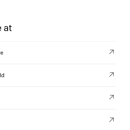
 at
↗︎
re
↗︎
ld
↗︎
↗︎