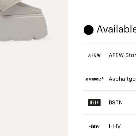
⬤ Available
AFEW-Sto
Asphaltgo
BSTN
HHV