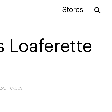
⚲
Stores
 Loaferette
2PL
CROCS