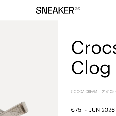
Crocs
Clog
COCOA CREAM
214105-
€
75
-
JUN 2026