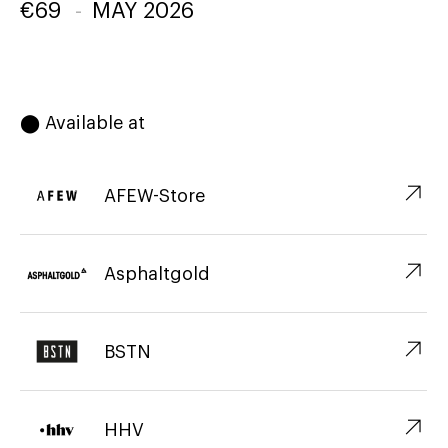
€
69
-
MAY 2026
⬤ Available at
↗︎
AFEW-Store
↗︎
Asphaltgold
↗︎
BSTN
↗︎
HHV