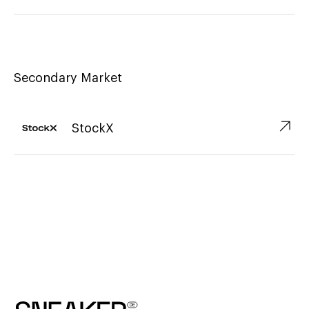
Secondary Market
↗︎
StockX