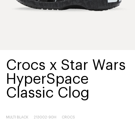
Crocs x Star Wars
HyperSpace
Classic Clog
MULTI BLACK
213002-90H
CROCS