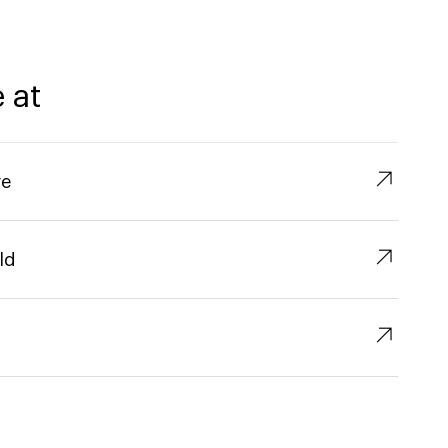
 at
↗︎
re
↗︎
ld
↗︎