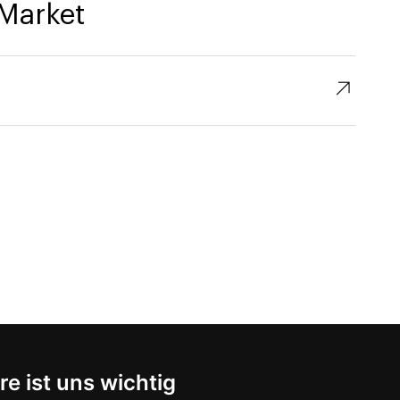
Market
↗︎
re ist uns wichtig