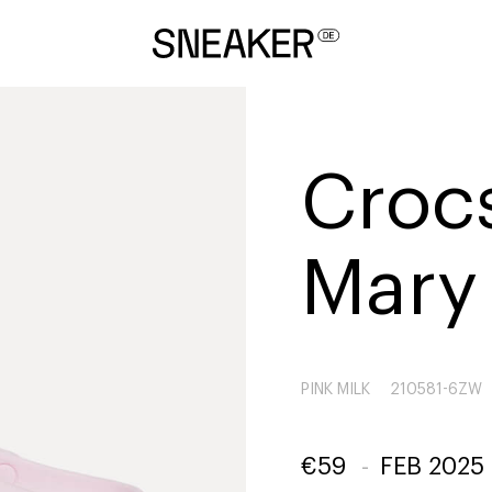
Crocs
Mary
PINK MILK
210581-6ZW
€
59
-
FEB 2025