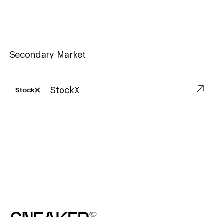
Secondary Market
↗︎
StockX