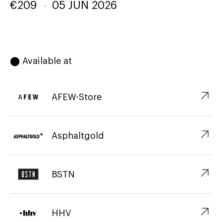
€
209
-
05 JUN 2026
⬤ Available at
↗︎
AFEW-Store
↗︎
Asphaltgold
↗︎
BSTN
↗︎
HHV