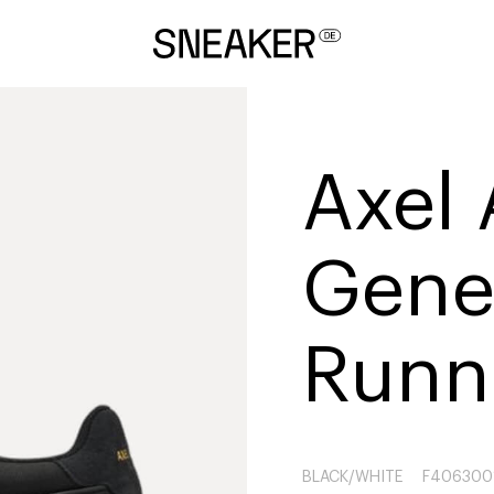
Axel 
Gene
Runn
BLACK/WHITE
F406300