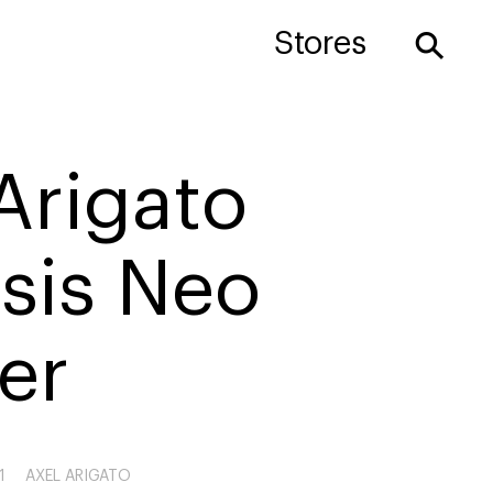
⚲
Stores
Arigato
sis Neo
er
1
AXEL ARIGATO