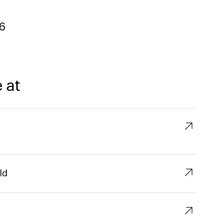
6
 at
↗︎
↗︎
ld
↗︎