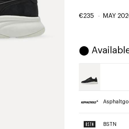
€
235
-
MAY 202
⬤ Available
Asphaltgo
BSTN