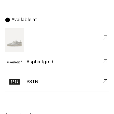
⬤ Available at
↗︎
↗︎
Asphaltgold
↗︎
BSTN