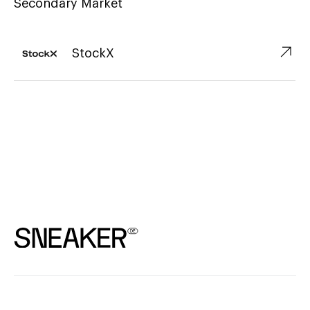
Secondary Market
↗︎
StockX