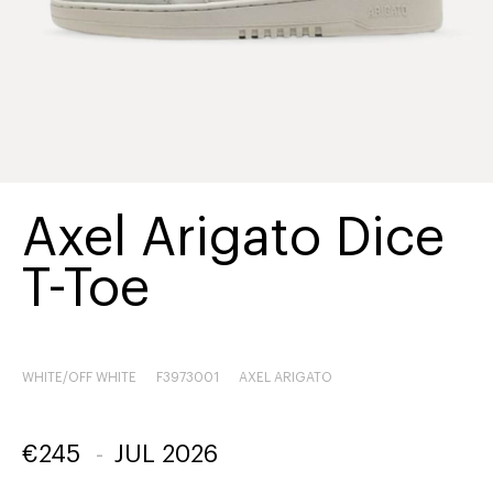
Axel Arigato Dice
T-Toe
WHITE/OFF WHITE
F3973001
AXEL ARIGATO
€
245
-
JUL 2026