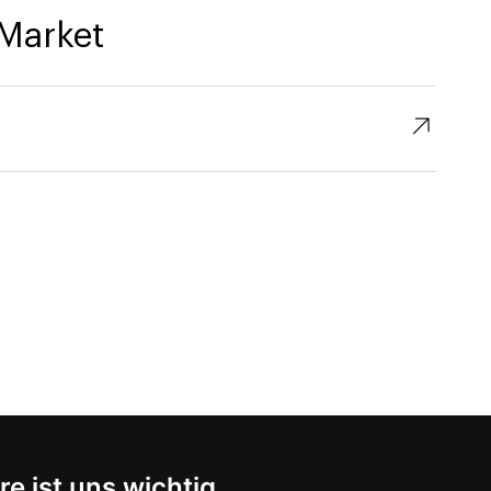
Market
↗︎
re ist uns wichtig