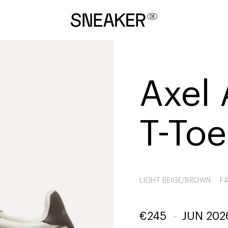
Axel 
T-Toe
LIGHT BEIGE/BROWN
F
€
245
-
JUN 202