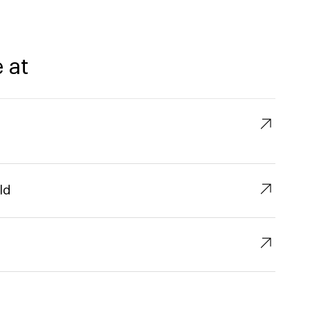
 at
↗︎
↗︎
ld
↗︎