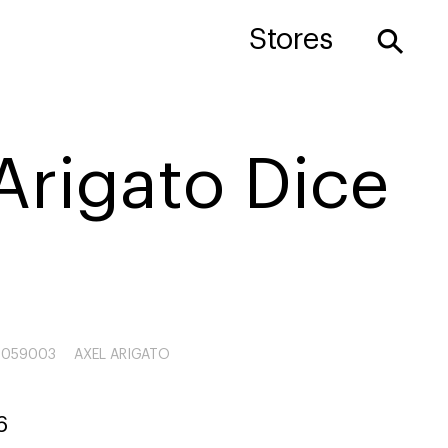
⚲
Stores
Arigato Dice
4059003
AXEL ARIGATO
6