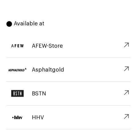
⬤ Available at
↗︎
AFEW-Store
↗︎
Asphaltgold
↗︎
BSTN
↗︎
HHV