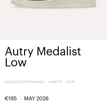
Autry Medalist
Low
SOFLEA/SUE WHT/TABACCO
AULMFT17
AUTRY
€
195
-
MAY 2026