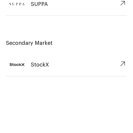
↗︎
SUPPA
Secondary Market
↗︎
StockX