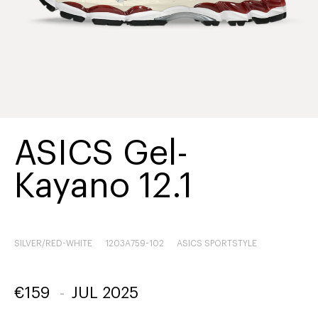
ASICS Gel-
Kayano 12.1
SILVER/RED-WHITE
1203A759-102
ASICS SPORTSTYLE
€
159
-
JUL 2025