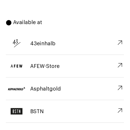
⬤ Available at
↗︎
43einhalb
↗︎
AFEW-Store
↗︎
Asphaltgold
↗︎
BSTN