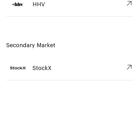
↗︎
HHV
Secondary Market
↗︎
StockX