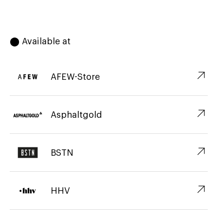
⬤ Available at
↗︎
AFEW-Store
↗︎
Asphaltgold
↗︎
BSTN
↗︎
HHV