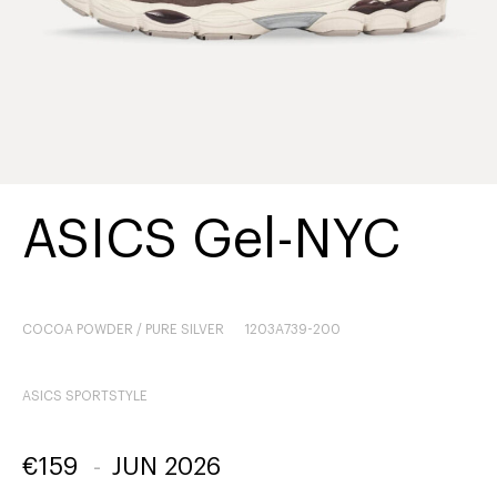
ASICS Gel-NYC
COCOA POWDER / PURE SILVER
1203A739-200
ASICS SPORTSTYLE
€
159
-
JUN 2026