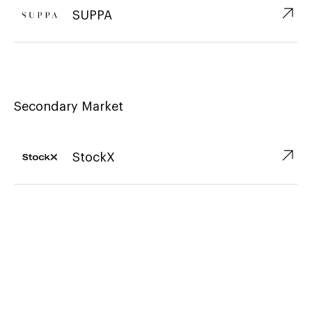
↗︎
SUPPA
Secondary Market
↗︎
StockX