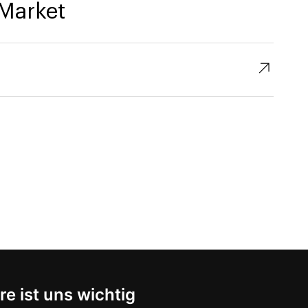
Market
↗︎
re ist uns wichtig