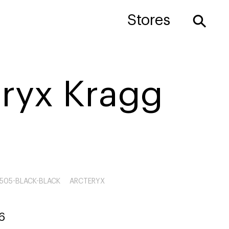
⚲
Stores
eryx Kragg
505-BLACK-BLACK
ARCTERYX
6