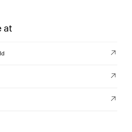
 at
↗︎
ld
↗︎
↗︎