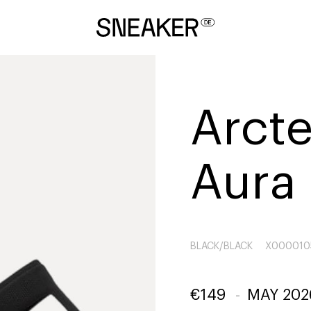
Arct
Aura
BLACK/BLACK
X000010
€
149
-
MAY 202