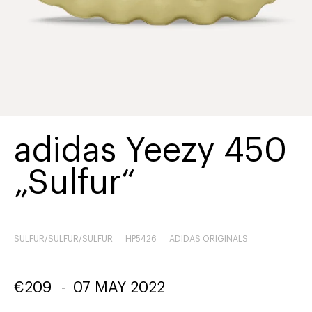
adidas Yeezy 450
„Sulfur“
SULFUR/SULFUR/SULFUR
HP5426
ADIDAS ORIGINALS
€
209
-
07 MAY 2022