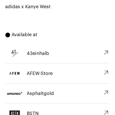
adidas x Kanye West
⬤ Available at
↗︎
43einhalb
↗︎
AFEW-Store
↗︎
Asphaltgold
↗︎
BSTN