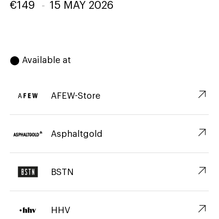
€
149
-
15 MAY 2026
⬤ Available at
↗︎
AFEW-Store
↗︎
Asphaltgold
↗︎
BSTN
↗︎
HHV