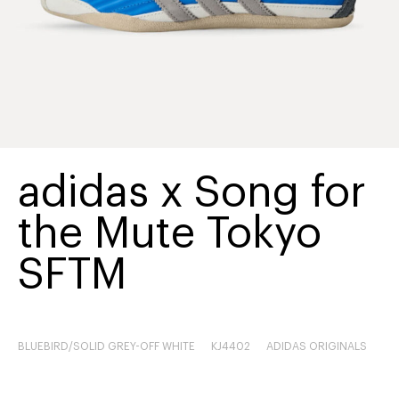
adidas x Song for
the Mute Tokyo
SFTM
BLUEBIRD/SOLID GREY-OFF WHITE
KJ4402
ADIDAS ORIGINALS