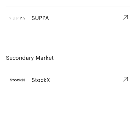
↗︎
SUPPA
Secondary Market
↗︎
StockX