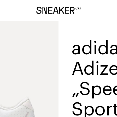
adid
Adize
„Spee
Spor