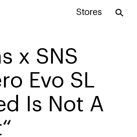
⚲
Stores
as x SNS
ro Evo SL
d Is Not A
t“