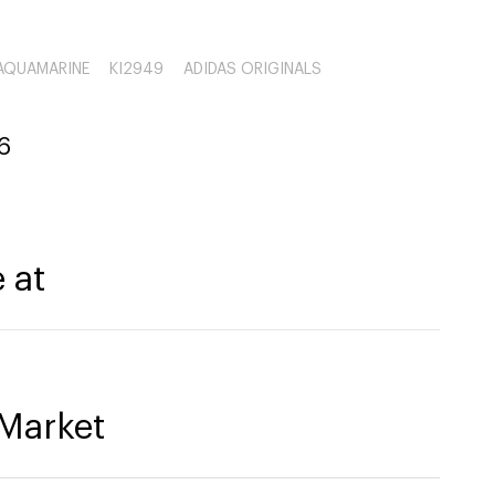
 AQUAMARINE
KI2949
ADIDAS ORIGINALS
6
 at
Market