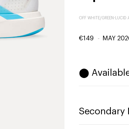
OFF WHITE/GREEN-LUCID
€
149
-
MAY 202
⬤ Available
Secondary 