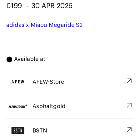
€
199
-
30 APR 2026
adidas x Miaou Megaride S2
⬤ Available at
↗︎
AFEW-Store
↗︎
Asphaltgold
↗︎
BSTN