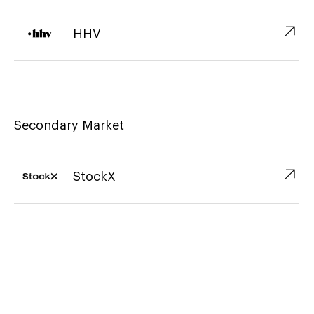
↗︎
HHV
Secondary Market
↗︎
StockX