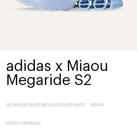
adidas x Miaou
Megaride S2
GLOW BLUE/SILVER METALLIC/CLOUD WHITE
KI0064
ADIDAS ORIGINALS