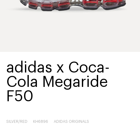
adidas x Coca-
Cola Megaride
F50
SILVER/RED
KH6896
ADIDAS ORIGINALS