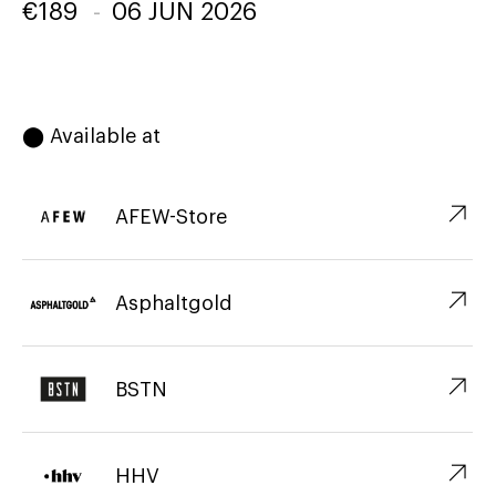
€
189
-
06 JUN 2026
⬤ Available at
↗︎
AFEW-Store
↗︎
Asphaltgold
↗︎
BSTN
↗︎
HHV