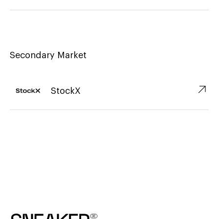
Secondary Market
↗︎
StockX