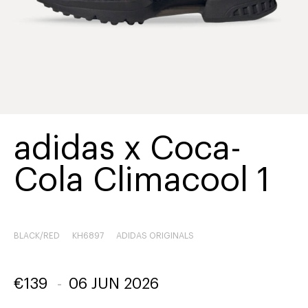
adidas x Coca-
Cola Climacool 1
BLACK/RED
KH6897
ADIDAS ORIGINALS
€
139
-
06 JUN 2026