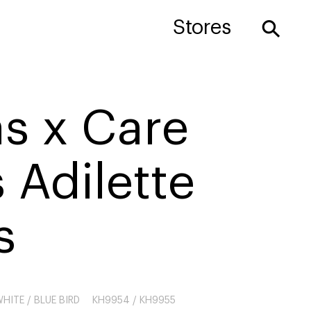
⚲
Stores
s x Care
 Adilette
s
HITE / BLUE BIRD
KH9954 / KH9955