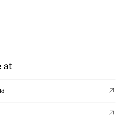
 at
↗︎
ld
↗︎