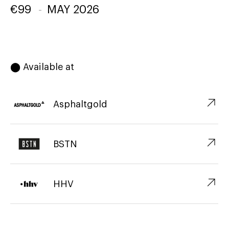
€
99
-
MAY 2026
⬤ Available at
↗︎
Asphaltgold
↗︎
BSTN
↗︎
HHV