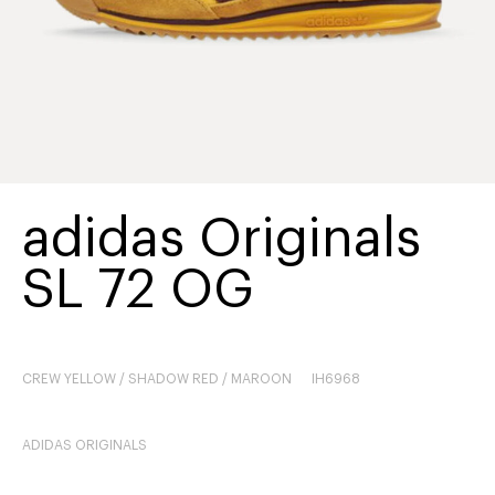
adidas Originals
SL 72 OG
CREW YELLOW / SHADOW RED / MAROON
IH6968
ADIDAS ORIGINALS