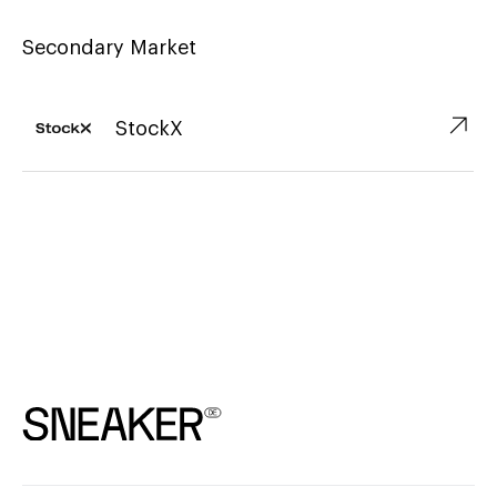
Secondary Market
↗︎
StockX