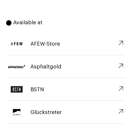
⬤ Available at
↗︎
AFEW-Store
↗︎
Asphaltgold
↗︎
BSTN
↗︎
Glückstreter