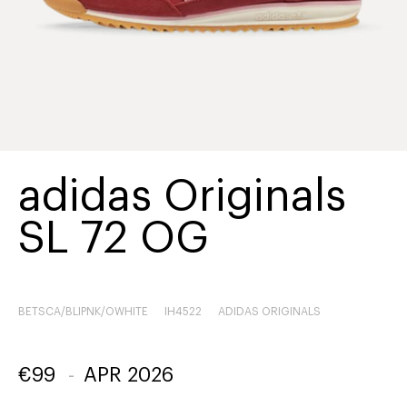
adidas Originals
SL 72 OG
BETSCA/BLIPNK/OWHITE
IH4522
ADIDAS ORIGINALS
€
99
-
APR 2026