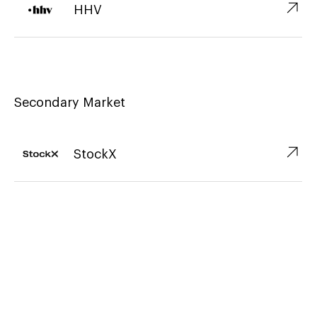
↗︎
HHV
Secondary Market
↗︎
StockX