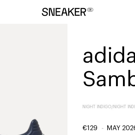
adida
Sam
NIGHT INDIGO/NIGHT IN
€
129
-
MAY 202