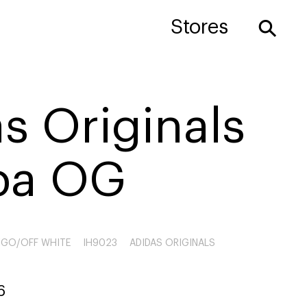
⚲
Stores
s Originals
ba OG
DIGO/OFF WHITE
IH9023
ADIDAS ORIGINALS
6