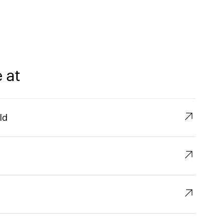
 at
↗︎
ld
↗︎
↗︎