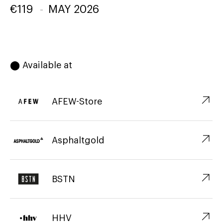
€
119
-
MAY 2026
⬤ Available at
↗︎
AFEW-Store
↗︎
Asphaltgold
↗︎
BSTN
↗︎
HHV