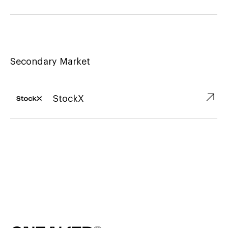
Secondary Market
↗︎
StockX