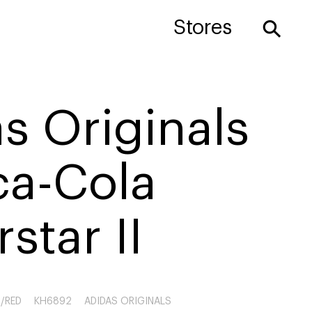
⚲
Stores
s Originals
ca-Cola
star II
/RED
KH6892
ADIDAS ORIGINALS