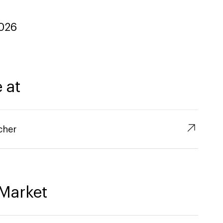
026
 at
↗︎
cher
Market