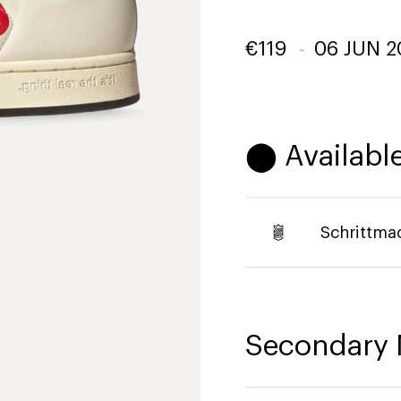
€
119
-
06 JUN 2
⬤ Available
Schrittma
Secondary 