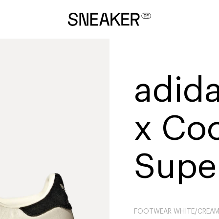
adida
x Co
Super
FOOTWEAR WHITE/CREAM