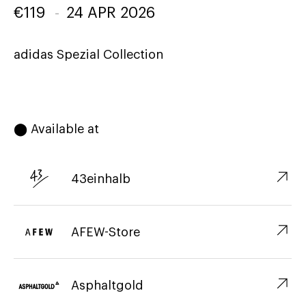
€
119
-
24 APR 2026
adidas Spezial Collection
⬤ Available at
↗︎
43einhalb
↗︎
AFEW-Store
↗︎
Asphaltgold