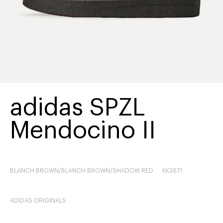
adidas SPZL
Mendocino II
BLANCH BROWN/BLANCH BROWN/SHADOW RED
KK3671
ADIDAS ORIGINALS