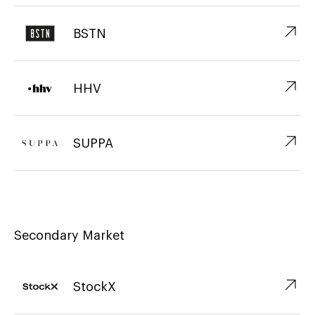
↗︎
BSTN
↗︎
HHV
↗︎
SUPPA
Secondary Market
↗︎
StockX