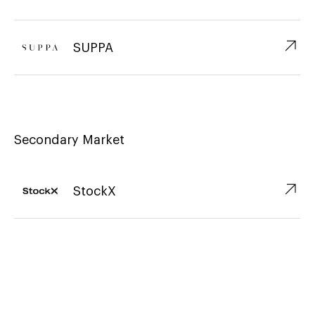
↗︎
SUPPA
Secondary Market
↗︎
StockX