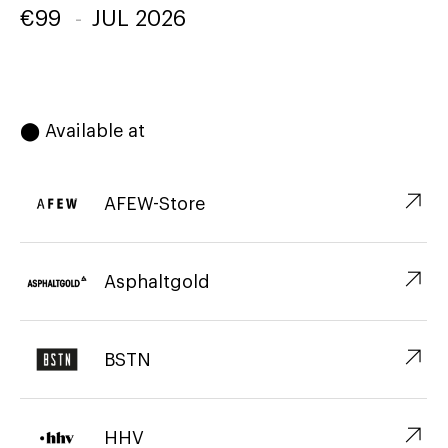
€
99
-
JUL 2026
⬤ Available at
↗︎
AFEW-Store
↗︎
Asphaltgold
↗︎
BSTN
↗︎
HHV