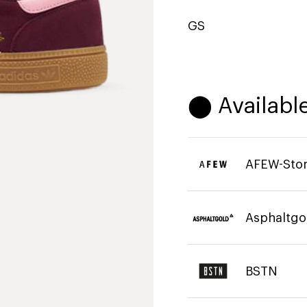
GS
⬤ Available
AFEW-Sto
Asphaltgo
BSTN