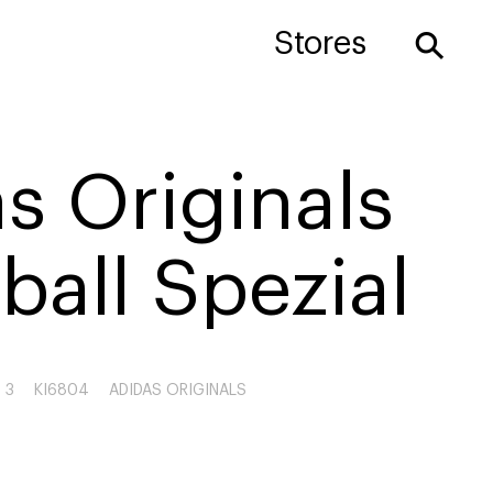
⚲
Stores
s Originals
all Spezial
 3
KI6804
ADIDAS ORIGINALS