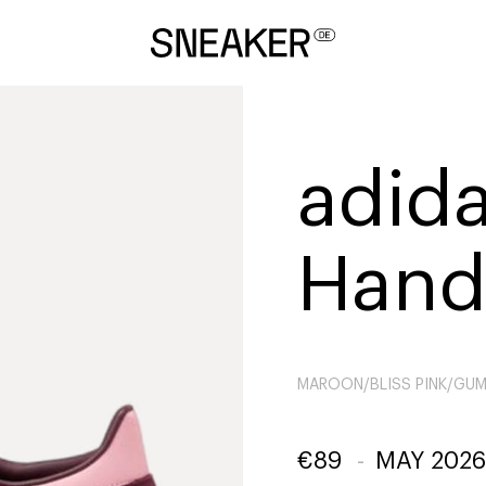
adida
Handb
MAROON/BLISS PINK/GUM
€
89
-
MAY 2026