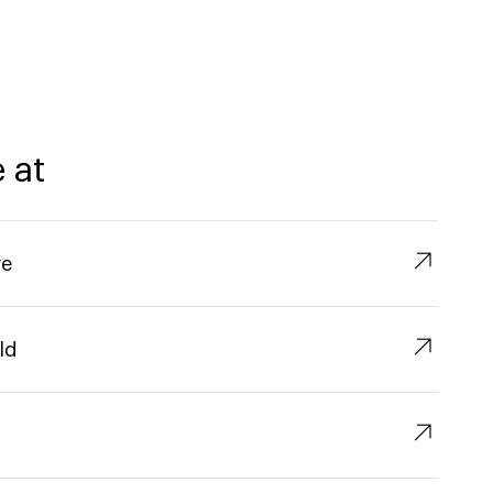
 at
↗︎
re
↗︎
ld
↗︎