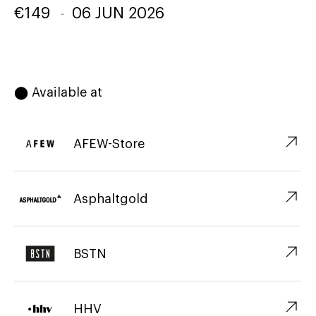
€
149
-
06 JUN 2026
⬤ Available at
↗︎
AFEW-Store
↗︎
Asphaltgold
↗︎
BSTN
↗︎
HHV