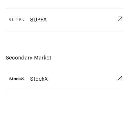
↗︎
SUPPA
Secondary Market
↗︎
StockX