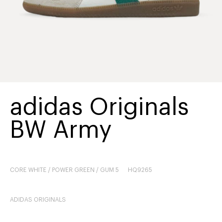
adidas Originals
BW Army
CORE WHITE / POWER GREEN / GUM 5
HQ9265
ADIDAS ORIGINALS