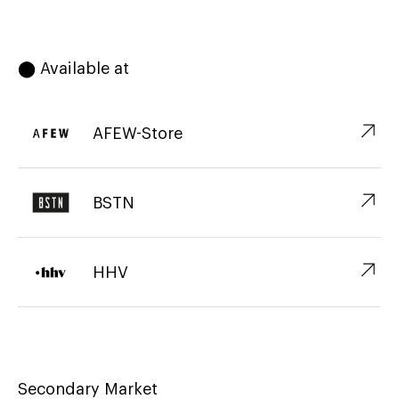
⬤ Available at
↗︎
AFEW-Store
↗︎
BSTN
↗︎
HHV
Secondary Market