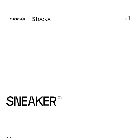
↗︎
StockX