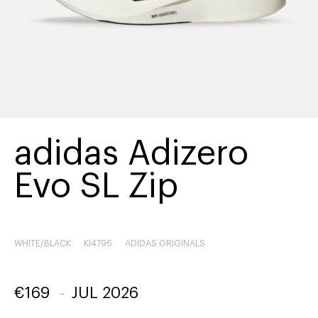
adidas Adizero
Evo SL Zip
WHITE/BLACK
KI4796
ADIDAS ORIGINALS
€
169
-
JUL 2026