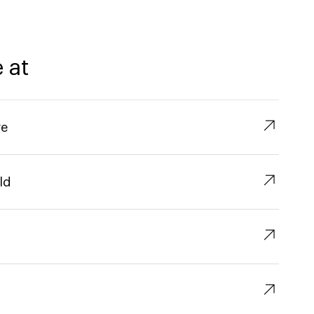
 at
↗︎
re
↗︎
ld
↗︎
↗︎