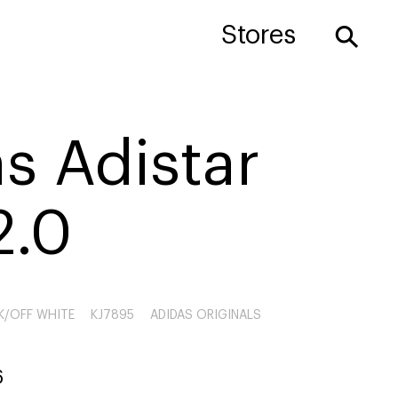
⚲
Stores
s Adistar
2.0
K/OFF WHITE
KJ7895
ADIDAS ORIGINALS
6