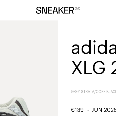
adida
XLG 
GREY STRATA/CORE BLAC
€
139
-
JUN 202