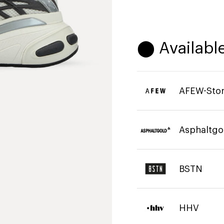
⬤ Available
AFEW-Sto
Asphaltgo
BSTN
HHV