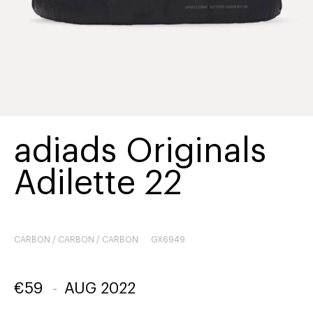
adiads Originals
Adilette 22
CARBON / CARBON / CARBON
GX6949
€
59
-
AUG 2022