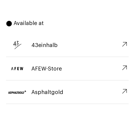
⬤ Available at
↗︎
43einhalb
↗︎
AFEW-Store
↗︎
Asphaltgold