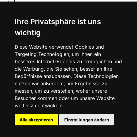
Jobs
Ihre Privatsphäre ist uns
Instagram
wichtig
Facebook
Diese Website verwendet Cookies und
Vimeo
Targeting Technologien, um Ihnen ein
besseres Internet-Erlebnis zu ermöglichen und
die Werbung, die Sie sehen, besser an Ihre
Bedürfnisse anzupassen. Diese Technologien
nutzen wir außerdem, um Ergebnisse zu
messen, um zu verstehen, woher unsere
©
2026
SNEAKERᴰᴱ
Besucher kommen oder um unsere Website
weiter zu entwickeln.
Impressum
Datenschutz
Alle akzeptieren
Einstellungen ändern
Deutsch
Cookie-Einstellungen