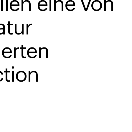
llen eine von 
atur 
ierten 
ction