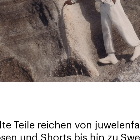
elte Teile reichen von juwelen
en und Shorts bis hin zu Swea