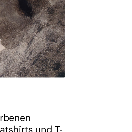
farbenen
tshirts und T-