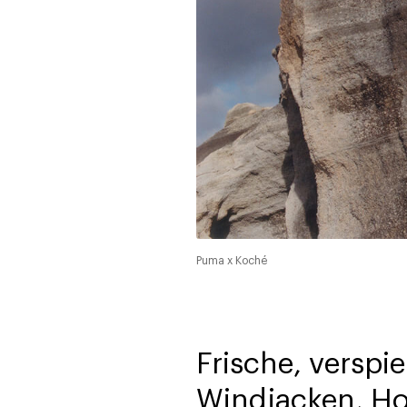
Puma x Koché
Frische, verspi
Windjacken, Hos