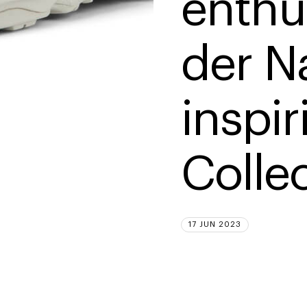
enthü
der N
inspir
Colle
17 JUN 2023