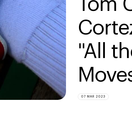
Tom C
Cortez
"All t
Move
07 MAR 2023