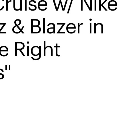
ruise w/ Nike 
 & Blazer in 
he Right 
s"