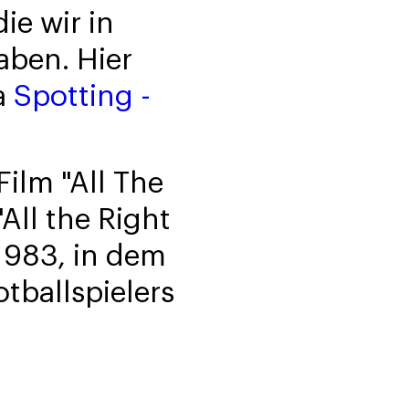
ie wir in
aben. Hier
a
Spotting -
ilm "All The
All the Right
1983, in dem
tballspielers