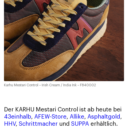
Karhu Mestari Control – Irish Cream / India Ink – F840002
Der KARHU Mestari Control ist ab heute bei
43einhalb
,
AFEW-Store
,
Allike
,
Asphaltgold
,
HHV
,
Schrittmacher
und
SUPPA
erhältlich.