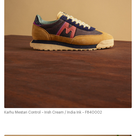
Karhu Mestari Control – Irish Cream / India Ink – F840002