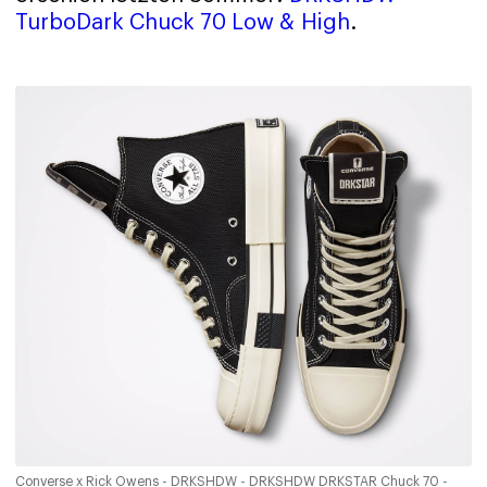
TurboDark Chuck 70 Low & High
.
Converse x Rick Owens - DRKSHDW - DRKSHDW DRKSTAR Chuck 70 -