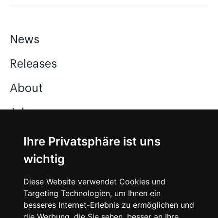
News
Releases
About
Jobs
Ihre Privatsphäre ist uns
Instagram
wichtig
Facebook
Diese Website verwendet Cookies und
Vimeo
Targeting Technologien, um Ihnen ein
besseres Internet-Erlebnis zu ermöglichen und
die Werbung, die Sie sehen, besser an Ihre