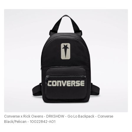
Converse x Rick Owens - DRKSHDW - Go Lo Backpack - Converse
Black/Pelican - 10022842-A01