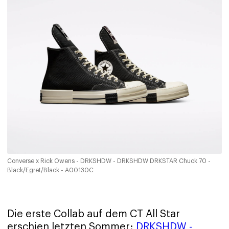
Converse x Rick Owens - DRKSHDW - DRKSHDW DRKSTAR Chuck 70 -
Black/Egret/Black - A00130C
Die erste Collab auf dem CT All Star
erschien letzten Sommer:
DRKSHDW -