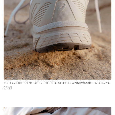
ASICS x HIDDEN NY GEL-VENTURE 6 SHIELD - White/Wasabi - 1203A778-
24-V1