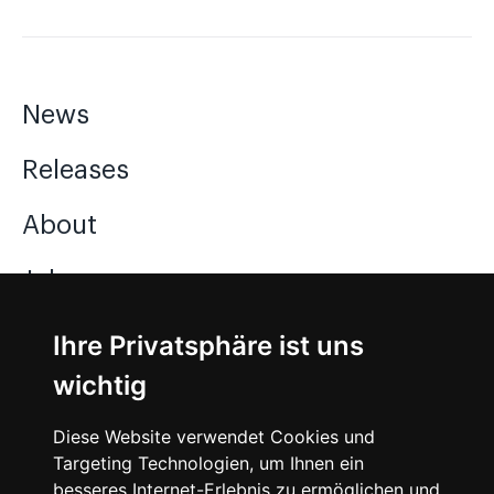
News
Releases
About
Jobs
Ihre Privatsphäre ist uns
Instagram
wichtig
Facebook
Diese Website verwendet Cookies und
Vimeo
Targeting Technologien, um Ihnen ein
besseres Internet-Erlebnis zu ermöglichen und