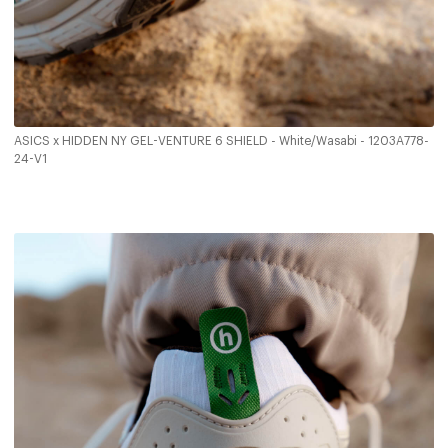
ASICS x HIDDEN NY GEL-VENTURE 6 SHIELD - White/Wasabi - 1203A778-
24-V1