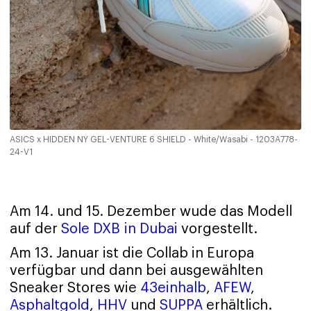
ASICS x HIDDEN NY GEL-VENTURE 6 SHIELD - White/Wasabi - 1203A778-
24-V1
Am 14. und 15. Dezember wude das Modell
auf der
Sole DXB in Dubai
vorgestellt.
Am 13. Januar ist die Collab in Europa
verfügbar und dann bei ausgewählten
Sneaker Stores wie
43einhalb
,
AFEW
,
Asphaltgold
,
HHV
und
SUPPA
erhältlich.