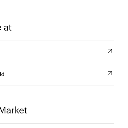
 at
↗︎
↗︎
ld
Market