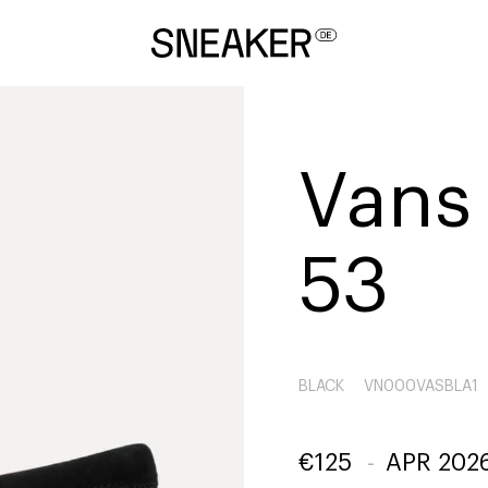
Vans 
53
BLACK
VN000VASBLA1
€
125
-
APR 202