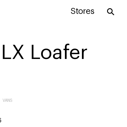
⚲
Stores
LX Loafer
VANS
6